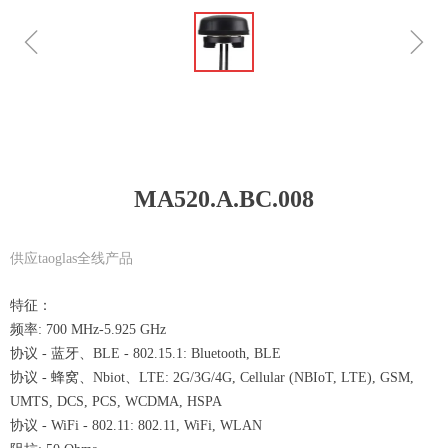
ꁆ
ꁇ
MA520.A.BC.008
供应taoglas全线产品
特征：
频率: 700 MHz-5.925 GHz
协议 - 蓝牙、BLE - 802.15.1: Bluetooth, BLE
协议 - 蜂窝、Nbiot、LTE: 2G/3G/4G, Cellular (NBIoT, LTE), GSM,
UMTS, DCS, PCS, WCDMA, HSPA
协议 - WiFi - 802.11: 802.11, WiFi, WLAN