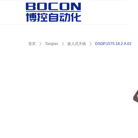
首页
ꄲ
Taoglas
ꄲ
嵌入式天线
ꄲ
DSGP.1575.18.2.A.02