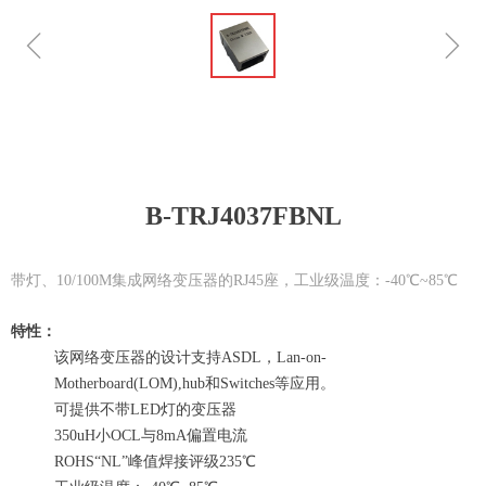
ꁆ
ꁇ
B-TRJ4037FBNL
带灯、10/100M集成网络变压器的RJ45座，工业级温度：-40℃~85℃
特性：
该网络变压器的设计支持ASDL，Lan-on-
Motherboard(LOM),hub和Switches等应用。
可提供不带LED灯的变压器
350uH小OCL与8mA偏置电流
ROHS“NL”峰值焊接评级235℃