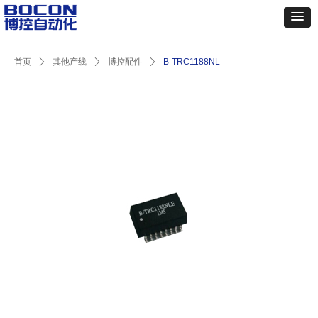
首页
ꄲ
其他产线
ꄲ
博控配件
ꄲ
B-TRC1188NL