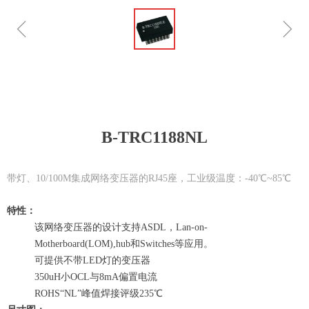
ꁆ
ꁇ
B-TRC1188NL
带灯、10/100M集成网络变压器的RJ45座，工业级温度：-40℃~85℃
特性：
该网络变压器的设计支持ASDL，Lan-on-
Motherboard(LOM),hub和Switches等应用。
可提供不带LED灯的变压器
350uH小OCL与8mA偏置电流
ROHS“NL”峰值焊接评级235℃