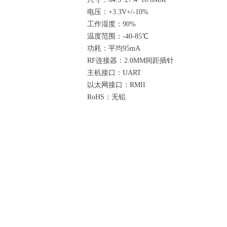
电压：+3.3V+/-10%
工作湿度：90%
温度范围：-40-85℃
功耗：平均95mA
RF连接器：2.0MM间距插针
主机接口：UART
以太网接口：RMII
RoHS：无铅