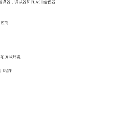
++编译器，调试器和FLASH编程器
庭控制
事项测试环境
应用程序