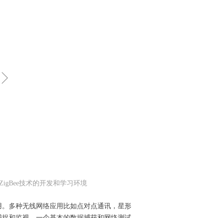
ꁇ
ZigBee技术的开发和学习环境
用。多种无线网络应用比如点对点通讯，星形
捕捉和监视。一个基本的数据捕获和网络测试