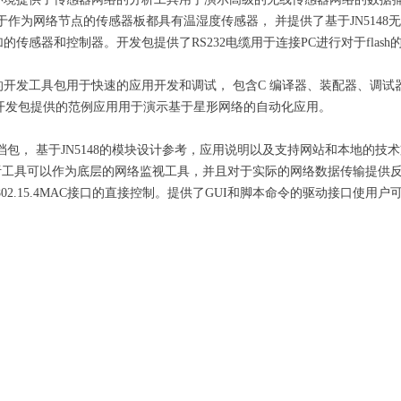
0x用于作为网络节点的传感器板都具有温湿度传感器， 并提供了基于JN51
传感器和控制器。开发包提供了RS232电缆用于连接PC进行对于flash
发工具包用于快速的应用开发和调试， 包含C 编译器、装配器、调试器和F
台下。开发包提供的范例应用用于演示基于星形网络的自动化应用。
包， 基于JN5148的模块设计参考，应用说明以及支持网站和本地的技
数据报侦听工具可以作为底层的网络监视工具，并且对于实际的网络数据传输提
02.15.4MAC接口的直接控制。提供了GUI和脚本命令的驱动接口使用