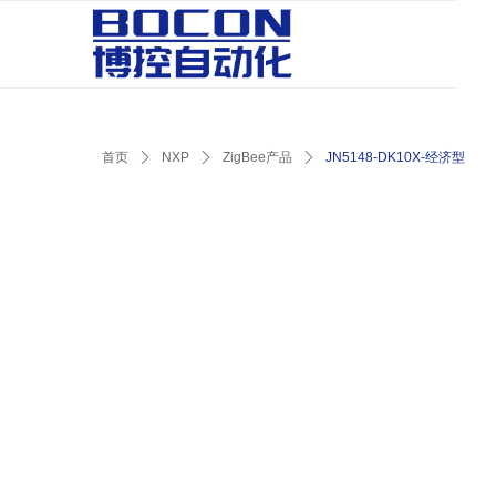
首页
ꄲ
NXP
ꄲ
ZigBee产品
ꄲ
JN5148-DK10X-经济型