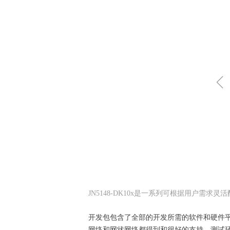
JN5148-DK10x是一系列可根据用户需求
开发包包含了全部的开发所需的软件和硬件
网络和网状网络都得到和很好的支持。测试