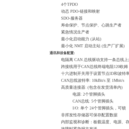
4个TPDO
动态 PDO-链接和映射
SDO-服务器
寿命保护、节点保护、心跳生产者
紧急情况生产者
最小化启动能力 (从站)
最小化 NMT 启动主站 (生产厂扩展)
通讯和设备配置:
电隔离 CAN 总线驱动支持一条总线上多
跨接线用于CAN总线终端电阻120欧姆
十六进制开关用于设置节点ID和波特
CAN总线波特率: 10kBit/s 至 1Mbit/s
高质量连接器: (包含在发货清单内)
电源: 2个管脚插头
CAN总线: 5个管脚插头
I/O: 单个 24个管脚插头，可锁
非挥发性存储器可保存配置数据
内部监视和诊断：板载温度、电源、
故障时紧急报文发送