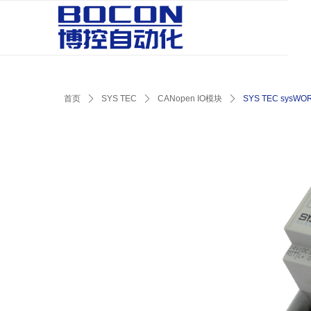
首页
ꄲ
SYS TEC
ꄲ
CANopen IO模块
ꄲ
SYS TEC sysWORX