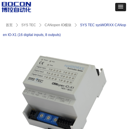
首页
ꄲ
SYS TEC
ꄲ
CANopen IO模块
ꄲ
SYS TEC sysWORXX CANop
en IO-X1 (16 digital inputs, 8 outputs)