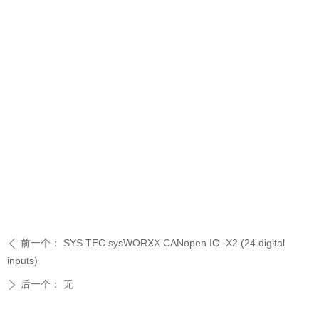
前一个：
SYS TEC sysWORXX CANopen IO–X2 (24 digital
ꄴ
inputs)
后一个：
无
ꄲ