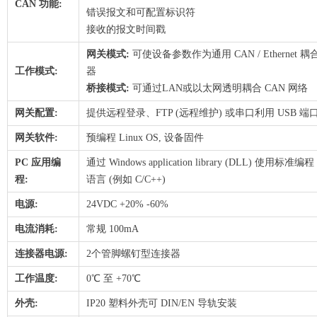
CAN 功能:
错误报文和可配置标识符
接收的报文时间戳
网关模式:
可使设备参数作为通用 CAN / Ethernet 耦
工作模式:
器
桥接模式:
可通过LAN或以太网透明耦合 CAN 网络
网关配置:
提供远程登录、FTP (远程维护) 或串口利用 USB 端
网关软件:
预编程 Linux OS, 设备固件
PC 应用编
通过 Windows application library (DLL) 使用标准编程
程:
语言 (例如 C/C++)
电源:
24VDC +20% -60%
电流消耗:
常规 100mA
连接器电源:
2个管脚螺钉型连接器
工作温度:
0℃ 至 +70℃
外壳:
IP20 塑料外壳可 DIN/EN 导轨安装