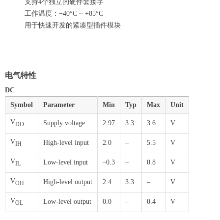
支持4个独立的硬件套接字
工作温度：−40°C ~ +85°C
用于快速开发的紧凑型插件模块
电气特性
DC
Symbol
Parameter
Min
Typ
Max
Unit
V
Supply voltage
2.97
3.3
3.6
V
DD
V
High-level input
2.0
–
5.5
V
IH
V
Low-level input
–0.3
–
0.8
V
IL
V
High-level output
2.4
3.3
–
V
OH
V
Low-level output
0.0
–
0.4
V
OL