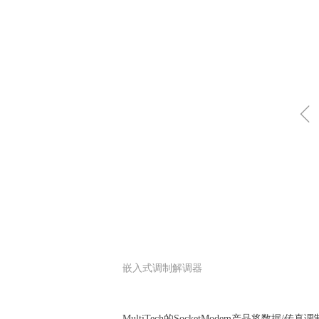
嵌入式调制解调器
MultiTech的SocketModem产品将