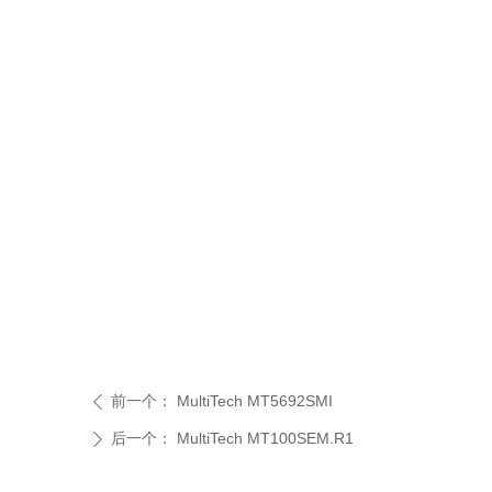
前一个：
MultiTech MT5692SMI
ꄴ
后一个：
MultiTech MT100SEM.R1
ꄲ