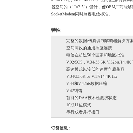
省空间的（1“×2.5”）设计，使OEM
SocketModem同时兼容电信标准。
特性
完整的数据/传真调制解调器解决方
空间高效的通用插座连接
电信在超过50个国家和地区批准
V.92/56K，V.34/33.6K V.32bis/14
高速模式以较低的速度向后兼容
V.34/33.6K or V.17/14.4K fax
V.44和V.42bis数据压缩
V.42纠错
智能的DAA技术检测线状态
10或11位模式
串行或者并行接口
订货信息：