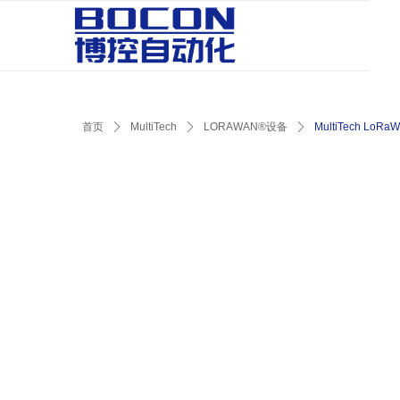
首页
ꄲ
MultiTech
ꄲ
LORAWAN®设备
ꄲ
MultiTech L