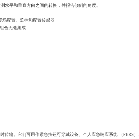
 传感器检测水平和垂直方向之间的转换，并报告倾斜的角度。
在现场配置、监控和配置传感器
 产品组合无缝集成
事件时传输。它们可用作紧急按钮可穿戴设备、个人应急响应系统 （PERS）