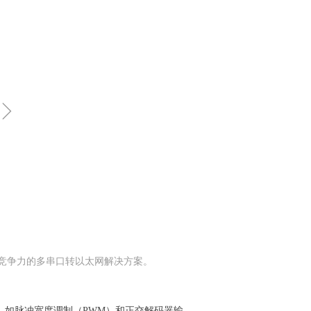
ꁇ
有成本竞争力的多串口转以太网解决方案。
功能集，如脉冲宽度调制（PWM）和正交解码器输