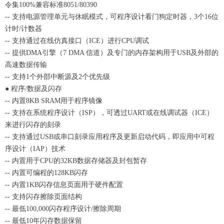
令集100%兼容标准8051/80390
-- 支持电源管理单元与休眠模式，可程序设计看门狗定时器，3个16位
计时/计数器
-- 支持通过在线仿真接口（ICE）进行CPU调试
-- 提供DMA引擎（7 DMA 信道）及专门的内存架构用于USB及外部的
高速数据传输
-- 支持1个外部中断源及2个优先级
● 程序/数据及闪存
-- 内置8KB SRAM用于程序镜像
-- 支持在系统程序设计（ISP），可透过UART或在线调试器（ICE）
来进行闪存的刻录
-- 支持通过USB或串口刻录应用程序及更新启动代码，即应用中可程
序设计（IAP）技术
-- 内置用于CPU的32KB数据存储器及封包暂存
-- 内置可编程的128KB闪存
-- 内置1KB闪存信息页面用于硬件配置
-- 支持闪存擦除页面结构
-- 最低100,000闪存程序设计/擦除周期
-- 最低10年闪存数据保留