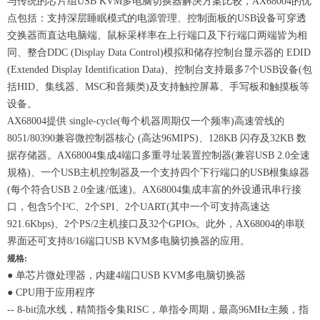
与传统的芯片组USB KVM多电脑切换器解决方案比较，AX68004的优
点包括：支持深层睡眠模式的电源管理、控制面板的USB设备可穿透
交换器而直达电脑端、鼠标采样率在上行端口及下行端口两端皆为相
同、整合DDC (Display Data Control)模拟和储存控制台显示器的 EDID
(Extended Display Identification Data)、控制台支持最多7个USB设备(包
括HID、集线器、MSC和音频类)及支持触控屏幕、手写板和触摸板等
设备。
AX68004提供 single-cycle(每个机器周期仅一个频率)高速管线的
8051/80390兼容微控制器核心 (高达96MIPS)、128KB 闪存及32KB 数
据存储器。AX68004集成4端口多重寻址装置控制器(兼容USB 2.0全速
規格)、一个USB主机控制器及一个支持四个下行端口的USB根集線器
(每个符合USB 2.0全速/低速)。AX68004集成丰富的外设通讯串行接
口，包含5个I²C、2个SPI、2个UART(其中一个可支持高速达
921.6Kbps)、2个PS/2主机接口及32个GPIOs。此外，AX68004的串联
界面还可支持8/16端口USB KVM多电脑切换器的应用。
规格:
● 单芯片微处理器，内建4端口USB KVM多电脑切换器
● CPU用于应用程序
-- 8-bit流水线，精简指令集RISC，单指令周期，最高96MHz主频，指