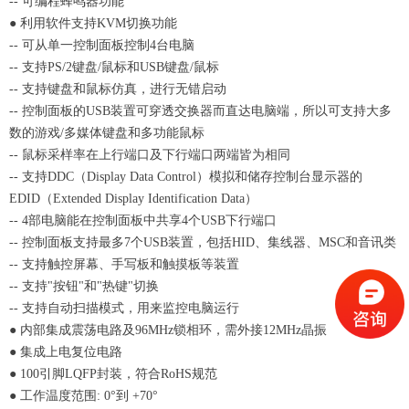
-- 可编程蜂鸣器功能
● 利用软件支持KVM切换功能
-- 可从单一控制面板控制4台电脑
-- 支持PS/2键盘/鼠标和USB键盘/鼠标
-- 支持键盘和鼠标仿真，进行无错启动
-- 控制面板的USB装置可穿透交换器而直达电脑端，所以可支持大多
数的游戏/多媒体键盘和多功能鼠标
-- 鼠标采样率在上行端口及下行端口两端皆为相同
-- 支持DDC（Display Data Control）模拟和储存控制台显示器的
EDID（Extended Display Identification Data）
-- 4部电脑能在控制面板中共享4个USB下行端口
-- 控制面板支持最多7个USB装置，包括HID、集线器、MSC和音讯类
-- 支持触控屏幕、手写板和触摸板等装置
-- 支持"按钮"和"热键"切换
-- 支持自动扫描模式，用来监控电脑运行
● 内部集成震荡电路及96MHz锁相环，需外接12MHz晶振
● 集成上电复位电路
● 100引脚LQFP封装，符合RoHS规范
● 工作温度范围: 0°到 +70°