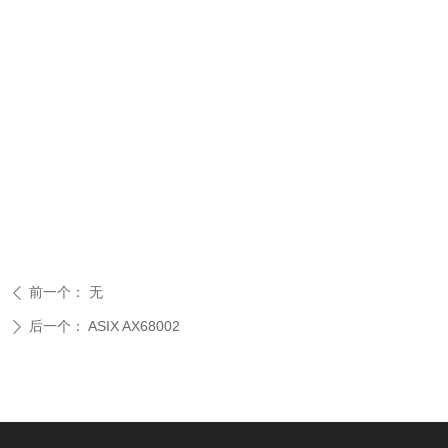
前一个：
无
ꄴ
后一个：
ASIX AX68002
ꄲ