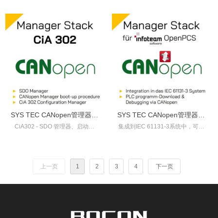
877/SO-877-VP)
SYS TEC CANopen管理器源
SYS TEC CANopen管理器源
CiA302 - SDO 管理器、启动程
集成到IEC 61131-3系统中，可通
代码 CiA 302 (SO-1063/SO-
代码 infoteam OpenPCS
序、配置管理器
过CANopen进行 PLC 程序下载及
1063-VP)
(SO-874/SO-874-VP)
调试
上一页
1
2
3
4
下一页